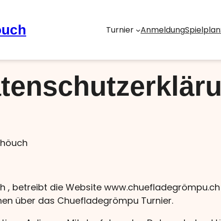
öuch
Turnier
Anmeldung
Spielplan
tenschutzerklär
chöuch
 , betreibt die Website www.chuefladegrömpu.ch (
onen über das Chuefladegrömpu Turnier.