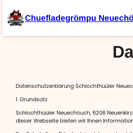
Zum
Inhalt
Chuefladegrömpu Neuech
springen
Da
Datenschutzerklärung Schlochthüüler Neue
1. Grundsatz
Schlochthüüler Neuechöuch, 6206 Neuenkirch
dieser Webseite bieten wir Ihnen Informati