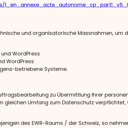
files/1_en_annexe_acte_autonome_cp_part1_v5_
chnische und organisatorische Massnahmen, um d
n und WordPress
und WordPress
igens-betriebene Systeme.
ftragsbearbeitung zu Übermittlung Ihrer person
gleichen Umfang zum Datenschutz verpflichtet, wi
mjenigen des EWR-Raums / der Schweiz, so nehmen